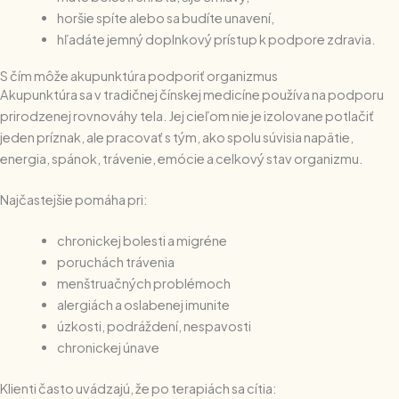
horšie spíte alebo sa budíte unavení,
hľadáte jemný doplnkový prístup k podpore zdravia.
S čím môže akupunktúra podporiť organizmus
Akupunktúra sa v tradičnej čínskej medicíne používa na podporu
prirodzenej rovnováhy tela. Jej cieľom nie je izolovane potlačiť
jeden príznak, ale pracovať s tým, ako spolu súvisia napätie,
energia, spánok, trávenie, emócie a celkový stav organizmu.
Najčastejšie pomáha pri:
chronickej bolesti a migréne
poruchách trávenia
menštruačných problémoch
alergiách a oslabenej imunite
úzkosti, podráždení, nespavosti
chronickej únave
Klienti často uvádzajú, že po terapiách sa cítia: