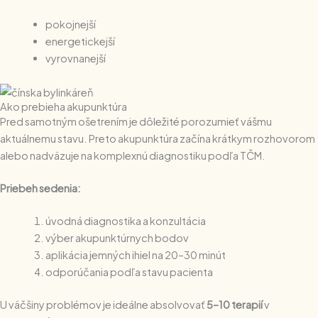
pokojnejší
energetickejší
vyrovnanejší
Ako prebieha akupunktúra
Pred samotným ošetrením je dôležité porozumieť vášmu
aktuálnemu stavu. Preto akupunktúra začína krátkym rozhovorom
alebo nadväzuje na komplexnú diagnostiku podľa TČM.
Priebeh sedenia:
úvodná diagnostika a konzultácia
výber akupunktúrnych bodov
aplikácia jemných ihiel na 20–30 minút
odporúčania podľa stavu pacienta
U väčšiny problémov je ideálne absolvovať
5–10 terapií
v