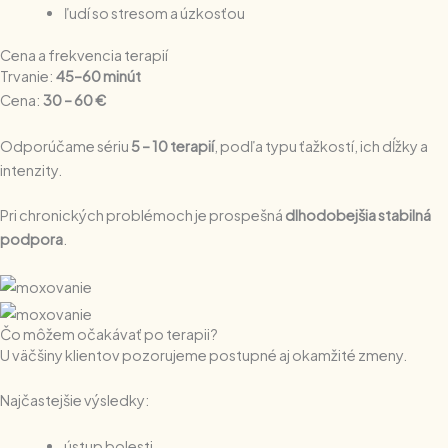
ľudí so stresom a úzkosťou
Cena a frekvencia terapií
Trvanie:
45–60 minút
Cena:
30 – 60 €
Odporúčame sériu
5 – 10 terapií
, podľa typu ťažkostí, ich dĺžky a
intenzity.
Pri chronických problémoch je prospešná
dlhodobejšia stabilná
podpora
.
Čo môžem očakávať po terapii?
U väčšiny klientov pozorujeme postupné aj okamžité zmeny.
Najčastejšie výsledky:
ústup bolesti