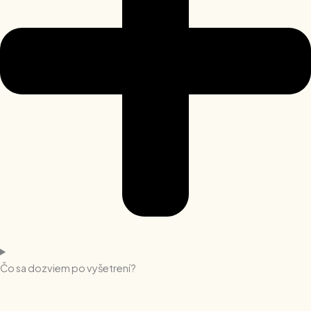
Čo sa dozviem po vyšetrení?