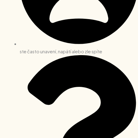
ste často unavení, napätí alebo zle spíte