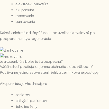
elektroakupunktúra
akupresúra
moxovanie
bankovanie
Každá z nich má odlišný účinok – od uvoľnenia svalov až po
podporu imunity a regenerácie.
Je akupunktúra bolestivá a bezpečná?
Väčšina ľudí pociťuje len jemné pichnutie alebo vôbec nič.
Používame jednorazové sterilné ihly a certifikované postupy.
Akupunktúra je vhodná aj pre:
seniorov
citlivých pacientov
tehotné ženy