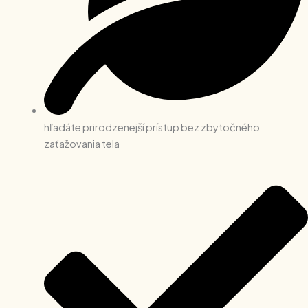
hľadáte prirodzenejší prístup bez zbytočného
zaťažovania tela