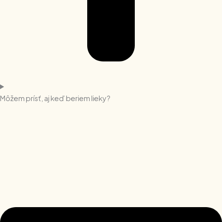
Môžem prísť, aj keď beriem lieky?