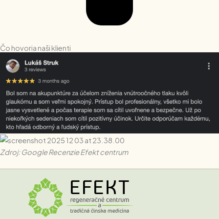
Čo hovoria naši klienti
Zdroj: Google Recenzie Efekt centrum