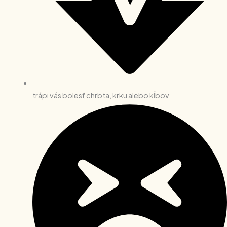
trápi vás bolesť chrbta, krku alebo kĺbov