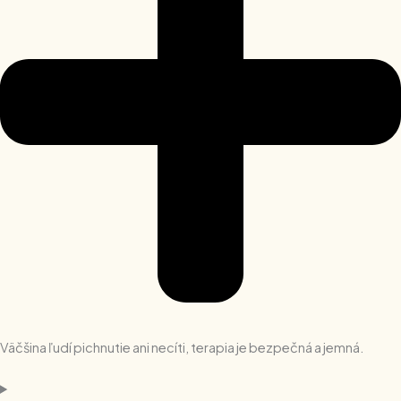
Väčšina ľudí pichnutie ani necíti, terapia je bezpečná a jemná.