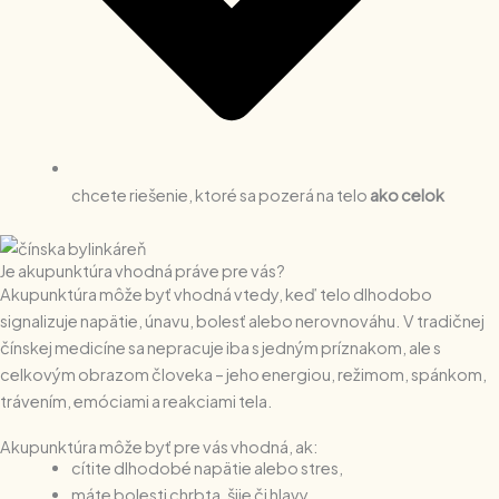
chcete riešenie, ktoré sa pozerá na telo
ako celok
Je akupunktúra vhodná práve pre vás?
Akupunktúra môže byť vhodná vtedy, keď telo dlhodobo
signalizuje napätie, únavu, bolesť alebo nerovnováhu. V tradičnej
čínskej medicíne sa nepracuje iba s jedným príznakom, ale s
celkovým obrazom človeka – jeho energiou, režimom, spánkom,
trávením, emóciami a reakciami tela.
Akupunktúra môže byť pre vás vhodná, ak:
cítite dlhodobé napätie alebo stres,
máte bolesti chrbta, šije či hlavy,