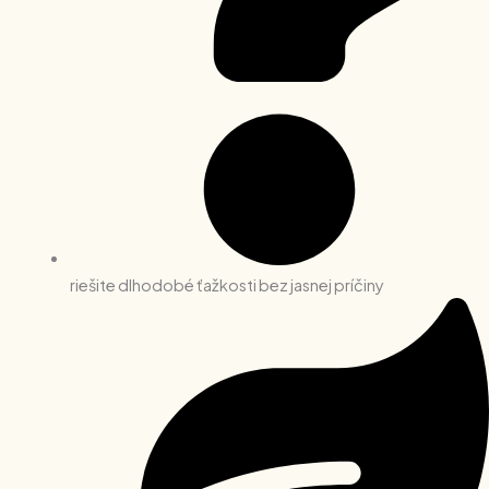
riešite dlhodobé ťažkosti bez jasnej príčiny