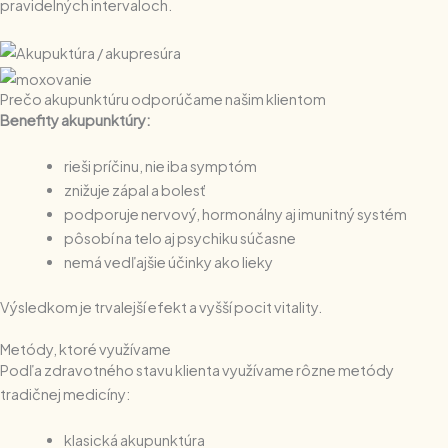
pravidelných intervaloch.
Prečo akupunktúru odporúčame našim klientom
Benefity akupunktúry:
rieši príčinu, nie iba symptóm
znižuje zápal a bolesť
podporuje nervový, hormonálny aj imunitný systém
pôsobí na telo aj psychiku súčasne
nemá vedľajšie účinky ako lieky
Výsledkom je trvalejší efekt a vyšší pocit vitality.
Metódy, ktoré využívame
Podľa zdravotného stavu klienta využívame rôzne metódy
tradičnej medicíny:
klasická akupunktúra