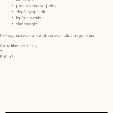
pocit uvoľnenia a pokoja
zlepšený spánok
lepšie trávenie
viac energie
Niekedy nastáva krátkodobá únava – telo sa regeneruje.
Často kladené otázky
Bolí to?